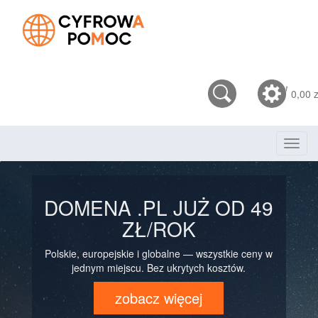
0,00 z
Toggl
navig
DOMENA .PL JUŻ OD 49
ZŁ/ROK
Polskie, europejskie i globalne — wszystkie ceny w
jednym miejscu. Bez ukrytych kosztów.
zobacz więcej