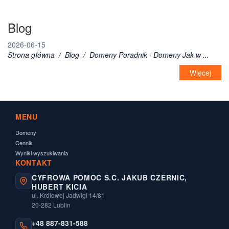
Blog
2026-06-15
Strona główna / Blog / Domeny Poradnik · Domeny Jak w ...
Więcej
MENU
Domeny
Cennik
Wyniki wyszukiwania
KONTAKT
CYFROWA POMOC S.C. JAKUB CZERNIC,
HUBERT KICIA
ul. Królowej Jadwigi 14/81
20-282 Lublin
+48 887-831-588